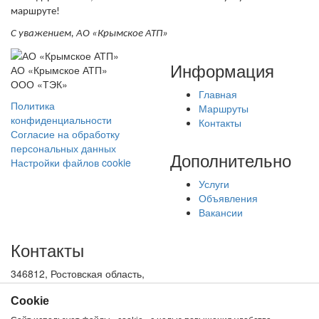
маршруте!
С уважением, АО «Крымское АТП»
Информация
АО «Крымское АТП»
ООО «ТЭК»
Главная
Политика
Маршруты
конфиденциальности
Контакты
Согласие на обработку
персональных данных
Дополнительно
Настройки файлов cookie
Услуги
Объявления
Вакансии
Контакты
346812, Ростовская область,
Мясниковский район, село
Крым, улица 5 линия, 1
Сookie